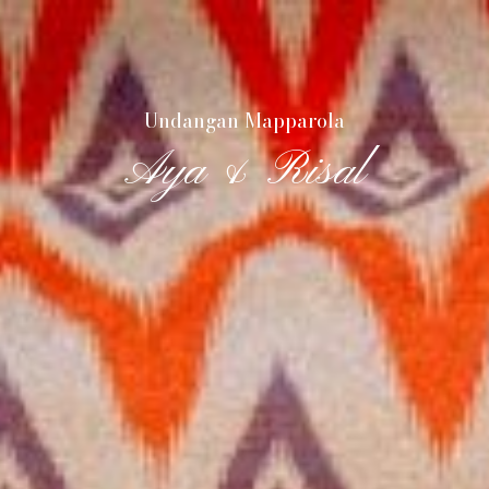
Undangan Mapparola
Aya & Risal