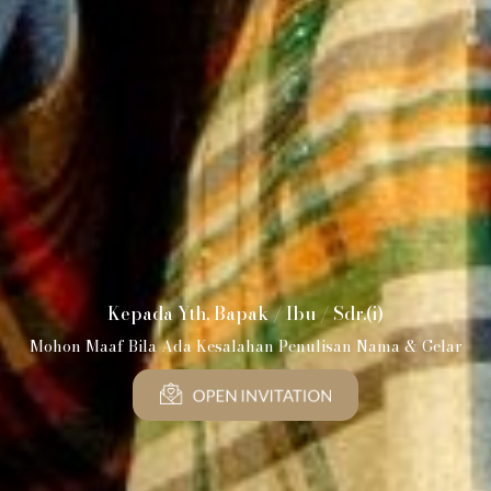
Undangan Mapparola
Kepada Yth. Bapak / Ibu / Sdr.(i)
Aya & Risal
Mohon Maaf Bila Ada Kesalahan Penulisan Nama & Gelar
16 . 07 . 26