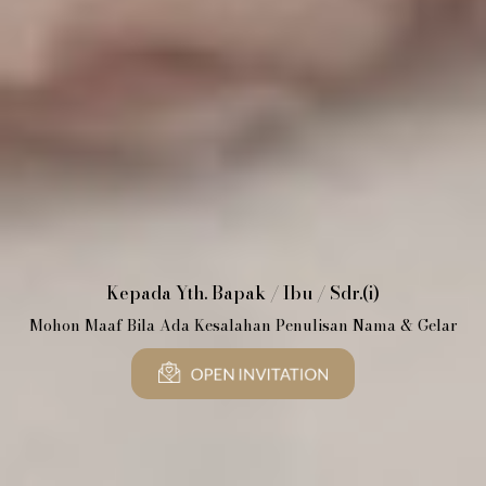
The Wedding Of
Kepada Yth. Bapak / Ibu / Sdr.(i)
Bery & Megumi
Mohon Maaf Bila Ada Kesalahan Penulisan Nama & Gelar
14 . 09 . 25