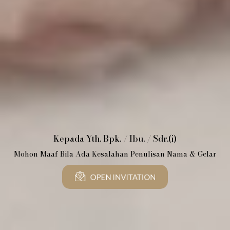
The Wedding Of
Kepada Yth. Bpk. / Ibu. / Sdr.(i)
Bery & Megumi
Mohon Maaf Bila Ada Kesalahan Penulisan Nama & Gelar
13 . 09 . 25