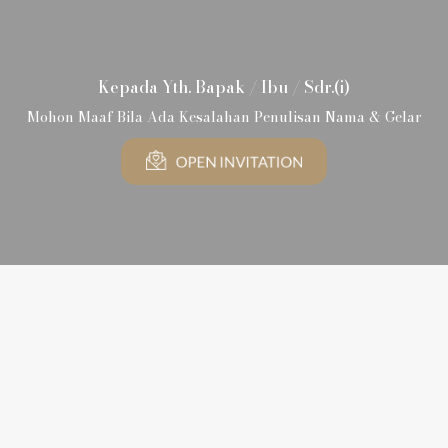
The Wedding Of
Kepada Yth. Bapak / Ibu / Sdr.(i)
Leni & Septi
Mohon Maaf Bila Ada Kesalahan Penulisan Nama & Gelar
25 . 05 . 24